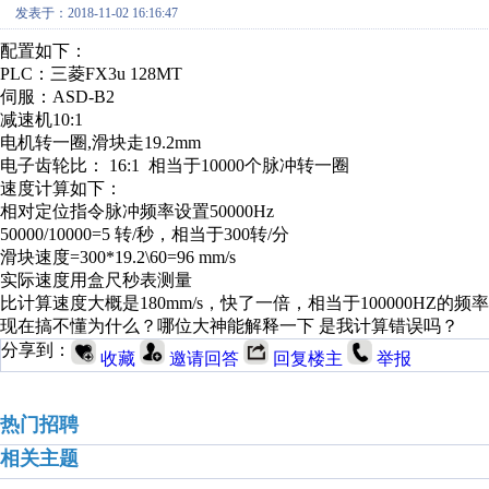
发表于：2018-11-02 16:16:47
配置如下：
PLC：三菱FX3u 128MT
伺服：ASD-B2
减速机10:1
电机转一圈,滑块走19.2mm
电子齿轮比： 16:1 相当于10000个脉冲转一圈
速度计算如下：
相对定位指令脉冲频率设置50000Hz
50000/10000=5 转/秒，相当于300转/分
滑块速度=300*19.2\60=96 mm/s
实际速度用盒尺秒表测量
比计算速度大概是180mm/s，快了一倍，相当于100000HZ的频
现在搞不懂为什么？哪位大神能解释一下 是我计算错误吗？
分享到：
收藏
邀请回答
回复楼主
举报
热门招聘
相关主题