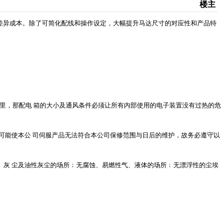
楼主
差异成本。除了可简化配线和操作设定，大幅提升马达尺寸的对应性和产品特
。
箱里，那配电 箱的大小及通风条件必须让所有内部使用的电子装置没有过热的危
，可能使本公 司伺服产品无法符合本公司保修范围与日后的维护，故务必遵守以
、灰
尘及油性灰尘的场所﹔无腐蚀、易燃性气、液体的场所﹔无漂浮性的尘埃