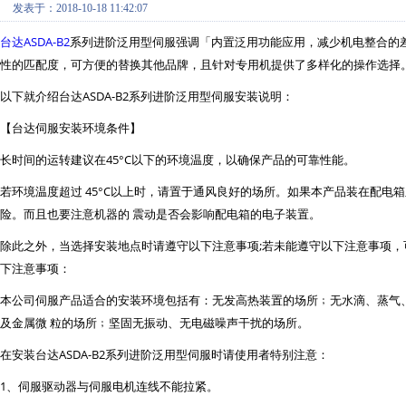
发表于：2018-10-18 11:42:07
台达
ASDA-B2
系列进阶泛用型伺服强调「内置泛用功能应用，减少机电整合的
性的匹配度，可方便的替换其他品牌，且针对专用机提供了多样化的操作选择
以下就介绍台达
ASDA-B2系列进阶泛用型伺服安装说明：
【台达伺服安装环境条件】
长时间的运转建议在
45°C以下的环境温度，以确保产品的可靠性能。
若环境温度超过
45°C以上时，请置于通风良好的场所。如果本产品装在配电
险。而且也要注意机器的 震动是否会影响配电箱的电子装置。
除此之外，当选择安装地点时请遵守以下注意事项
;若未能遵守以下注意事项
下注意事项：
本公司伺服产品适合的安装环境包括有：无发高热装置的场所﹔无水滴、蒸气
及金属微
粒的场所﹔坚固无振动、无电磁噪声干扰的场所。
在安装台达
ASDA-B2系列进阶泛用型伺服时请使用者特别注意：
1、伺服驱动器与伺服电机连线不能拉紧。