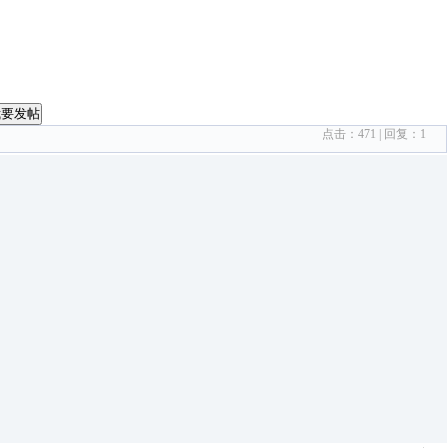
我要发帖
点击：
471
| 回复：
1