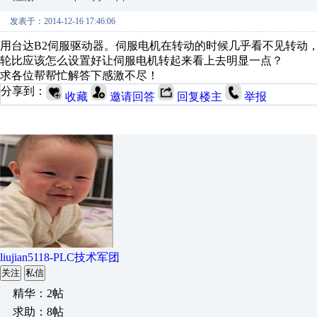
发表于：2014-12-16 17:46:06
用台达B2伺服驱动器。伺服电机在转动的时候几乎看不见转动
轮比应该怎么设置好让伺服电机转起来看上去明显一点？
求各位帮帮忙解答下感激不尽！
分享到：
收藏
邀请回答
回复楼主
举报
liujian5118-PLC技术军团
关注
私信
精华：2帖
求助：8帖