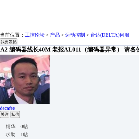
当前位置：
工控论坛
>
产品
>
运动控制
>
台达(DELTA)伺服
我要发帖
A2 编码器线长40M 老报AL011（编码器异常） 请
decafee
关注
私信
精华：0帖
求助：1帖