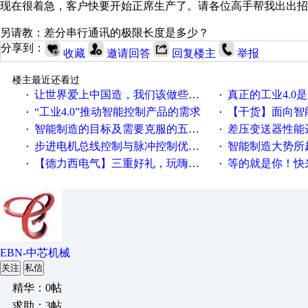
现在很着急，客户快要开始正席生产了。请各位高手帮我出出招
另请教：差分串行通讯的极限长度是多少？
分享到：
收藏
邀请回答
回复楼主
举报
楼主最近还看过
让世界爱上中国造，我们该做些什么
真正的工业4.0是
·
·
“工业4.0”推动智能控制产品的需求
【干货】面向智
·
·
智能制造的目标及需要克服的五个障碍
差压变送器性能达
·
·
步进电机总线控制与脉冲控制优缺点
智能制造大势所趋
·
·
【德力西电气】三重好礼，玩嗨夏日！
等的就是你！快来领
·
·
EBN-中芯机械
关注
私信
精华：0帖
求助：3帖