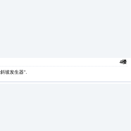
4楼
,斜坡发生器".