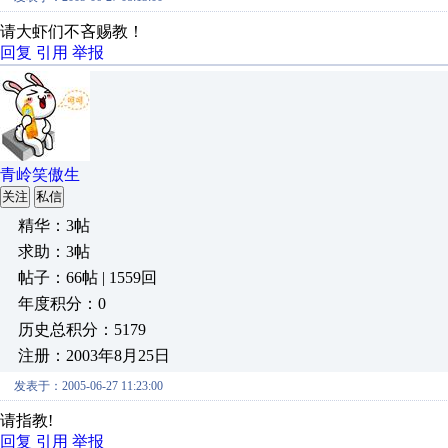
请大虾们不吝赐教！
回复
引用
举报
青岭笑傲生
关注
私信
精华：3帖
求助：3帖
帖子：66帖 | 1559回
年度积分：0
历史总积分：5179
注册：2003年8月25日
发表于：2005-06-27 11:23:00
请指教!
回复
引用
举报