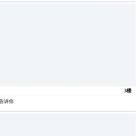
3楼
书告诉你