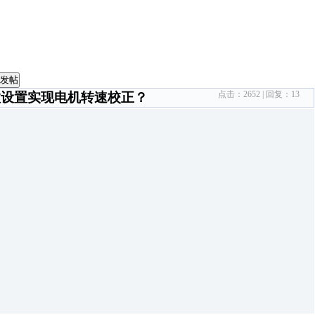
发帖
点击：
2652
| 回复：
13
参数设置实现电机转速校正？