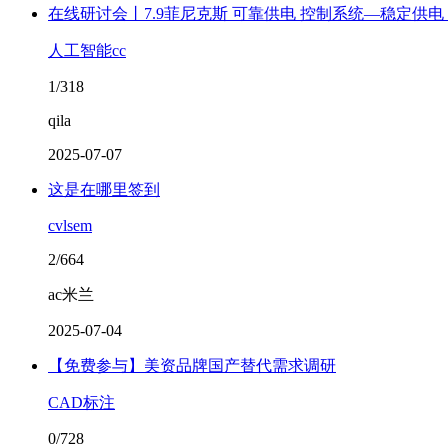
在线研讨会丨7.9菲尼克斯 可靠供电 控制系统—稳定供
人工智能cc
1/318
qila
2025-07-07
这是在哪里签到
cvlsem
2/664
ac米兰
2025-07-04
【免费参与】美资品牌国产替代需求调研
CAD标注
0/728