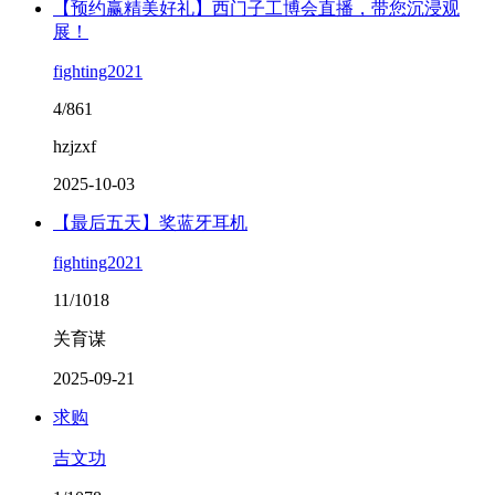
【预约赢精美好礼】西门子工博会直播，带您沉浸观
展！
fighting2021
4/861
hzjzxf
2025-10-03
【最后五天】奖蓝牙耳机
fighting2021
11/1018
关育谋
2025-09-21
求购
吉文功