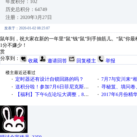
年度积分：102
历史总积分：64749
注册：2020年3月27日
发表于：2020-01-02 08:25:07
鼠年到，祝大家在新的一年里“鼠”钱“鼠”到手抽筋儿。“鼠”你最
1分不嫌少！
赏
分享到：
收藏
邀请回答
回复楼主
举报
楼主最近还看过
定时器还有设计自锁回路的吗？
7月7与安川来“
·
·
送积分啦！参加7月6日菲尼克斯在线研讨会即得
寻秘笈、填问卷
·
·
【福利】下午6点论坛大调整，8点服务器内存升级
2017年6月份
·
·