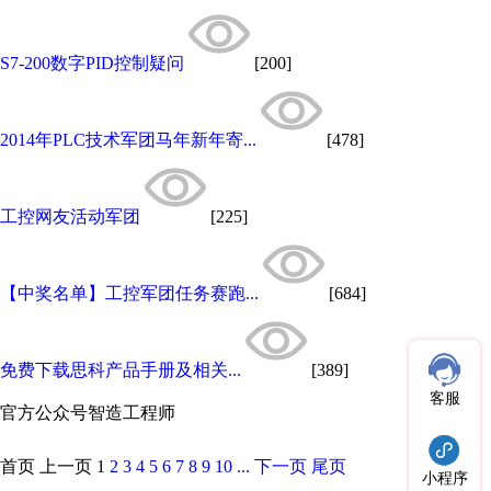
S7-200数字PID控制疑问
[200]
2014年PLC技术军团马年新年寄...
[478]
工控网友活动军团
[225]
【中奖名单】工控军团任务赛跑...
[684]
免费下载思科产品手册及相关...
[389]
客服
官方公众号
智造工程师
首页
上一页
1
2
3
4
5
6
7
8
9
10
...
下一页
尾页
小程序