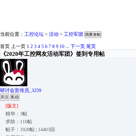
当前位置：
工控论坛
>
活动
>
工控军团
我要发帖
首页
上一页
1
2
3
4
5
6
7
8
9
10
...
下一页
尾页
《2020年工控网友活动军团》签到专用帖
研讨会宣传员_3259
关注
私信
[版主]
精华：3帖
求助：110帖
帖子：1928帖 | 14403回