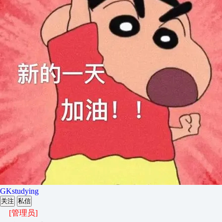
GKstudying
关注
私信
[管理员]