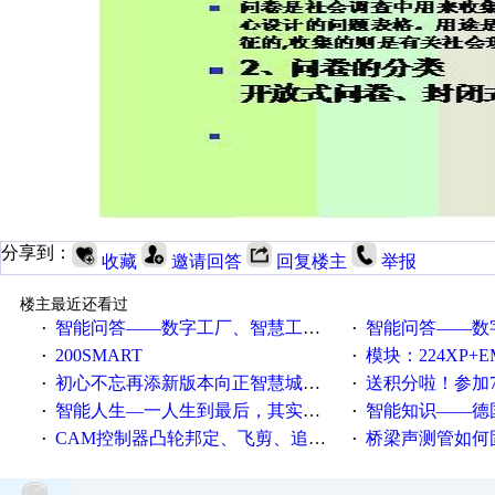
分享到：
收藏
邀请回答
回复楼主
举报
楼主最近还看过
智能问答——数字工厂、智慧工厂和智能制造三者的区别是什么？
智能问答——数字化工厂与传
·
·
200SMART
模块：224XP+EM223+EM231+EM2
·
·
初心不忘再添新版本向正智慧城市云展厅3.0版亮相
送积分啦！参加7月6日
·
·
智能人生—一人生到最后，其实拼的都是人品
智能知识——德国工业崛起过
·
·
CAM控制器凸轮邦定、飞剪、追剪等C功能块
桥梁声测管如何固定
·
·