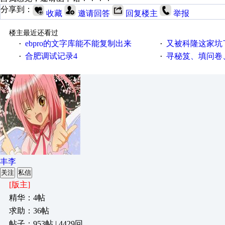
分享到：
收藏
邀请回答
回复楼主
举报
楼主最近还看过
ebpro的文字库能不能复制出来
又被科隆这家坑
·
·
合肥调试记录4
寻秘笈、填问卷
·
·
丰李
关注
私信
[版主]
精华：4帖
求助：36帖
帖子：953帖 | 4429回