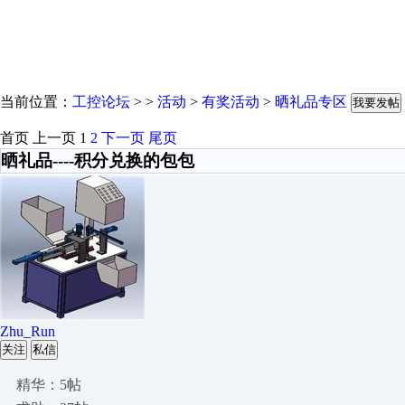
当前位置：
工控论坛
> >
活动
>
有奖活动
>
晒礼品专区
我要发帖
首页
上一页
1
2
下一页
尾页
晒礼品----积分兑换的包包
Zhu_Run
关注
私信
精华：5帖