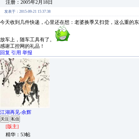
注册：2005年2月18日
发表于：2015-09-21 15:37:38
今天收到几件快递，心里还在想：老婆换季又扫货，这么重的东
放车上，随车工具有了。
感谢工控网的礼品！
回复
引用
举报
江湖再见-余辉
关注
私信
[版主]
精华：53帖