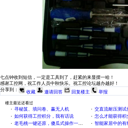
七点钟收到短信，一定是工具到了，赶紧的来显摆一哈！
感谢工控网，祝工作人员中秋快乐。祝工控论坛越办越好！
分享到：
收藏
邀请回答
回复楼主
举报
楼主最近还看过
寻秘笈、填问卷、赢无人机
交直流耐压测试
·
·
如何获得工控积分，我有话说
怎么才能获得积
·
·
老毛桃一键还原，傻瓜式操作一键轻松备份还原；程序为向导式安装，一键即可实现自动备份或还原系统。
智能家居中的有
·
·