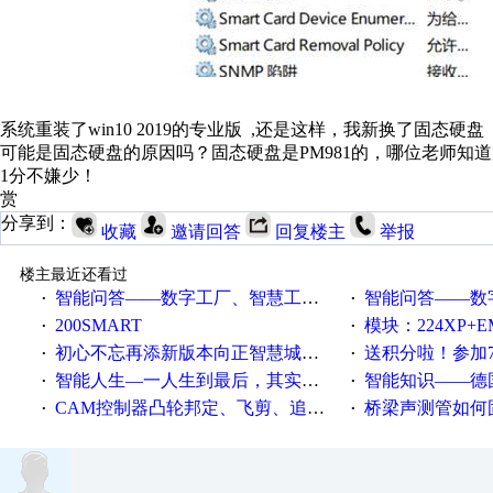
系统重装了win10 2019的专业版 ,还是这样，我新换了固态硬盘 
可能是固态硬盘的原因吗？固态硬盘是PM981的，哪位老师知
1分不嫌少！
赏
分享到：
收藏
邀请回答
回复楼主
举报
楼主最近还看过
智能问答——数字工厂、智慧工厂和智能制造三者的区别是什么？
智能问答——数字化工厂与传
·
·
200SMART
模块：224XP+EM223+EM231+EM2
·
·
初心不忘再添新版本向正智慧城市云展厅3.0版亮相
送积分啦！参加7月6日
·
·
智能人生—一人生到最后，其实拼的都是人品
智能知识——德国工业崛起过
·
·
CAM控制器凸轮邦定、飞剪、追剪等C功能块
桥梁声测管如何固定
·
·