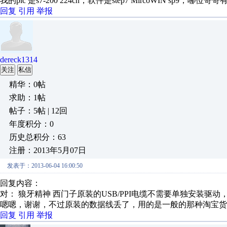
我的plc 是s7-200 224cn，软件是step7 MircoWIN sp9，哪
回复
引用
举报
dereck1314
关注
私信
精华：0帖
求助：1帖
帖子：5帖 | 12回
年度积分：0
历史总积分：63
注册：2013年5月07日
发表于：2013-06-04 16:00:50
回复内容：
对： 狼牙精神
西门子原装的USB/PPI电缆不需要单独安装驱动，连
嗯嗯，谢谢，不过原装的数据线丢了，用的是一般的那种淘宝货，
回复
引用
举报