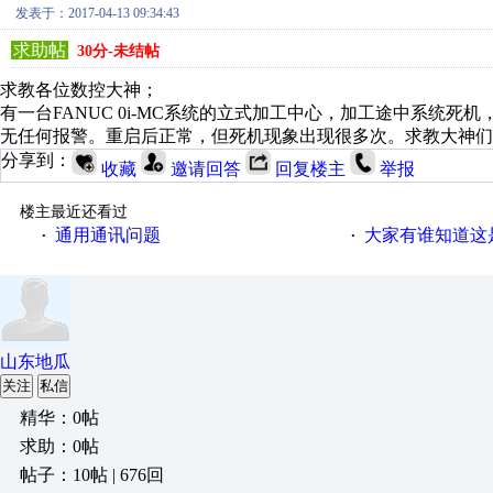
发表于：2017-04-13 09:34:43
求助帖
30分-未结帖
求教各位数控大神；
有一台FANUC 0i-MC系统的立式加工中心，加工途中系统
无任何报警。重启后正常，但死机现象出现很多次。求教大神们
分享到：
收藏
邀请回答
回复楼主
举报
楼主最近还看过
通用通讯问题
大家有谁知道这
·
·
山东地瓜
关注
私信
精华：0帖
求助：0帖
帖子：10帖 | 676回