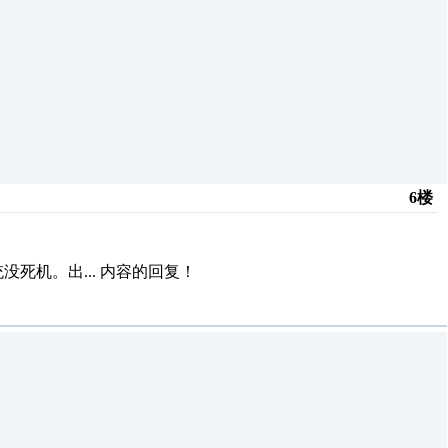
6楼
死机。出...
内容的回复！