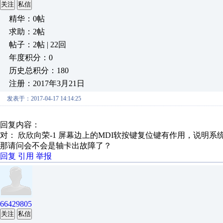
关注
私信
精华：0帖
求助：2帖
帖子：2帖 | 22回
年度积分：0
历史总积分：180
注册：2017年3月21日
发表于：2017-04-17 14:14:25
回复内容：
对： 欣欣向荣-1
屏幕边上的MDI软按键复位键有作用，说明系统没
那请问会不会是轴卡出故障了？
回复
引用
举报
66429805
关注
私信