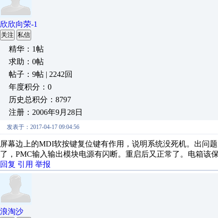
欣欣向荣-1
关注
私信
精华：1帖
求助：0帖
帖子：9帖 | 2242回
年度积分：0
历史总积分：8797
注册：2006年9月28日
发表于：2017-04-17 09:04:56
屏幕边上的MDI软按键复位键有作用，说明系统没死机。出问题的
了，PMC输入输出模块电源有闪断。重启后又正常了。电箱该
回复
引用
举报
浪淘沙