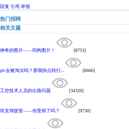
回复
引用
举报
热门招聘
相关主题
神奇的图片——同构图片！
[8753]
plc会被淘汰吗？那我快点转行...
[6660]
工控技术人员的出路问题
[34320]
坦克驾驶室——你受得了吗？
[9730]