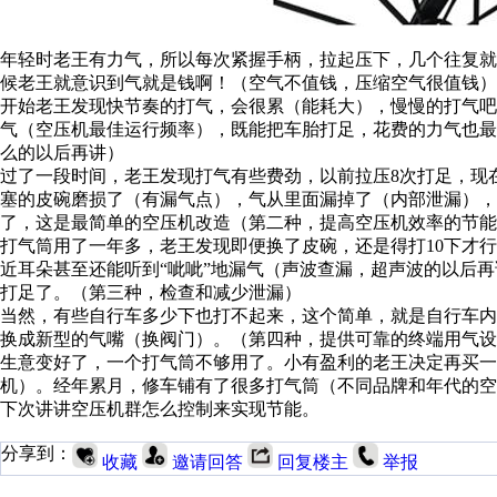
年轻时老王有力气，所以每次紧握手柄，拉起压下，几个往复
候老王就意识到气就是钱啊！（空气不值钱，压缩空气很值钱）
开始老王发现快节奏的打气，会很累（能耗大），慢慢的打气
气（空压机最佳运行频率），既能把车胎打足，花费的力气也
么的以后再讲）
过了一段时间，老王发现打气有些费劲，以前拉压8次打足，现在
塞的皮碗磨损了（有漏气点），气从里面漏掉了（内部泄漏），白
了，这是最简单的空压机改造（第二种，提高空压机效率的节能
打气筒用了一年多，老王发现即便换了皮碗，还是得打10下才
近耳朵甚至还能听到“呲呲”地漏气（声波查漏，超声波的以后
打足了。（第三种，检查和减少泄漏）
当然，有些自行车多少下也打不起来，这个简单，就是自行车
换成新型的气嘴（换阀门）。（第四种，提供可靠的终端用气设
生意变好了，一个打气筒不够用了。小有盈利的老王决定再买
机）。经年累月，修车铺有了很多打气筒（不同品牌和年代的空
下次讲讲空压机群怎么控制来实现节能。
分享到：
收藏
邀请回答
回复楼主
举报