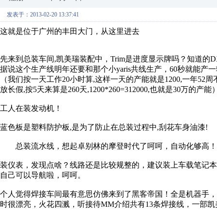
发表于：2013-02-20 13:37:41
这就是位于广州的丰田大门，从这里进去
先来到总装车间,凯美瑞装配中，Trim是进度显示牌吗？知道的
据说这个生产线明年还要和那个小yaris共线生产，60秒就能产
（我们按一天工作20小时算,这样一天的产能就是1200,一年52周
放长假,按5天来算是260天,1200*260=312000,也就是30万的产能
工人在装发动机！
蓝色板是塑料防护板,是为了防止在总装过程中,刮花车身油漆!
总装流水线，想起卓别林的摩登时代了呵呵，自动化够高！
装仪表，发现点啥？线路还是比较规整的，建议装上车载笔记本
自己可以导航啦，呵呵。
个人觉得焊接车间最有意思仿佛来到了黑客帝国！全是机器手，
时很漂亮，火花四溅，听接待MM介绍共有13条焊接线，一部凯美