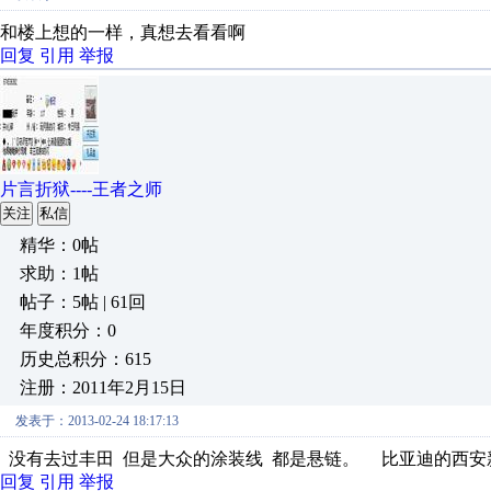
和楼上想的一样，真想去看看啊
回复
引用
举报
片言折狱----王者之师
关注
私信
精华：0帖
求助：1帖
帖子：5帖 | 61回
年度积分：0
历史总积分：615
注册：2011年2月15日
发表于：2013-02-24 18:17:13
没有去过丰田 但是大众的涂装线 都是悬链。 比亚迪的西
回复
引用
举报