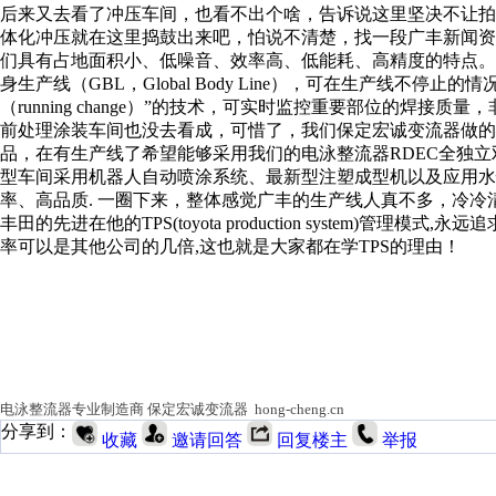
后来又去看了冲压车间，也看不出个啥，告诉说这里坚决不让
体化冲压就在这里捣鼓出来吧，怕说不清楚，找一段广丰新闻
们具有占地面积小、低噪音、效率高、低能耗、高精度的特点。
身生产线（GBL，Global Body Line），可在生产线不
（running change）”的技术，可实时监控重要部位的焊接
前处理涂装车间也没去看成，可惜了，我们保定宏诚变流器做的
品，在有生产线了希望能够采用我们的电泳整流器RDEC全独
型车间采用机器人自动喷涂系统、最新型注塑成型机以及应用
率、高品质.
一圈下来，整体感觉广丰的生产线人真不多，冷冷
丰田的先进在他的
TPS(toyota production system
率可以是其他公司的几倍,这也就是大家都在学TPS的理由！
电泳整流器专业制造商
保定宏诚变流器 hong-cheng.cn
分享到：
收藏
邀请回答
回复楼主
举报