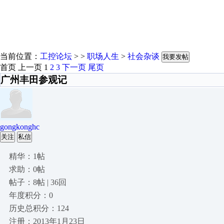
当前位置：
工控论坛
> >
职场人生
>
社会杂谈
我要发帖
首页
上一页
1
2
3
下一页
尾页
广州丰田参观记
gongkonghc
关注
私信
精华：1帖
求助：0帖
帖子：8帖 | 36回
年度积分：0
历史总积分：124
注册：2013年1月23日