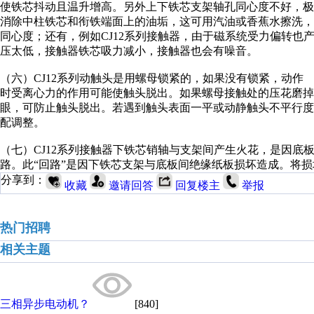
使铁芯抖动且温升增高。另外上下铁芯支架轴孔同心度不好，极
消除中柱铁芯和衔铁端面上的油垢，这可用汽油或香蕉水擦洗，
同心度；还有，例如CJ12系列接触器，由于磁系统受力偏转也
压太低，接触器铁芯吸力减小，接触器也会有噪音。
（六）CJ12系列动触头是用螺母锁紧的，如果没有锁紧，动作
时受离心力的作用可能使触头脱出。如果螺母接触处的压花磨掉
眼，可防止触头脱出。若遇到触头表面一平或动静触头不平行度
配调整。
（七）CJ12系列接触器下铁芯销轴与支架间产生火花，是因底
路。此“回路”是因下铁芯支架与底板间绝缘纸板损坏造成。将
分享到：
收藏
邀请回答
回复楼主
举报
热门招聘
相关主题
三相异步电动机？
[840]