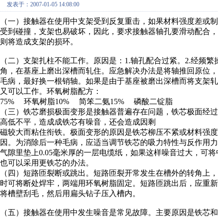
发表于：2007-01-05 14:08:00
（一）接触器在使用中支架受到反复重击，如果材料强度差或制
受到碰撞，支架也易破坏，因此，要求接触器轴孔要滑动配合，
则将造成支架的损环。
（二）支架扎柱不能工作。原因是：1.轴孔配合过紧。2.经频繁
角，在基座上磨出深槽而轧住。应急解决办法是将轴推回原位，
毛病，最好换一根销轴。如果是由于基座被磨出深槽而将支架轧
又可以工作。环氧树脂配方：
75% 环氧树脂10% 简笨二氨15% 磷酸二锭脂
（三）铁芯磨损极面变形是接触器普遍存在问题，铁芯极面经
高低不平，造成成铁芯有噪音，还会造成因剩
磁较大而粘住衔铁。极面变形的原因是铁芯柳压不紧或材料强度
因。为消除后一种毛病，应适当调节铁芯的吸力特性与反作用力
气隙里垫上0.05毫米厚的一层电缆纸，如果这样噪音过大，可将
也可以采用更铁芯的办法。
（四）短路匝裂断或跳出。短路匝裂开常发生在槽外的转角上，
时可将断处焊牢，两端用环氧树脂固定。短路匝跳出后，应重新
将槽壁刮毛，然后用扁头钻子压入槽内。
（五）接触器在使用中发生噪音是常见故障。主要原因是铁芯和