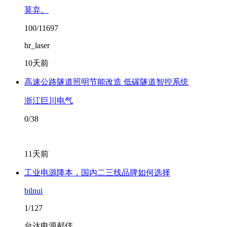
莫弃。
100/11697
hr_laser
10天前
高速公路隧道照明节能改造 低碳隧道智控系统
浙江巨川电气
0/38
11天前
工业电源降本，国内二三线品牌如何选择
bilnui
1/127
台达电源郝佳