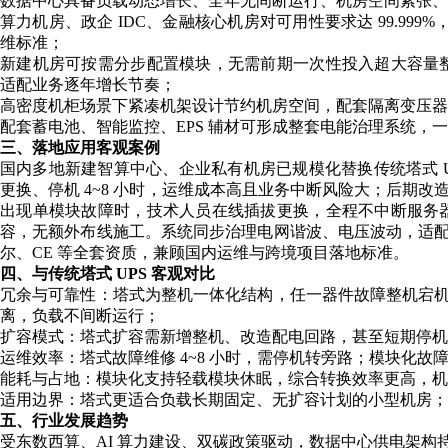
数据中心具备负载动态增长、全年无间断运行、机房空间紧张
算力机房、政企 IDC、金融核心机房对可用性要求达 99.999%，N+
维标准；
新建机房可按需分步配置模块，无需前期一次性投入超大容量
适配业务逐年增长节奏；
高密度机柜场景下紧凑机架设计节约机房空间，配套隔离变压器
配套蓄电池、智能监控、EPS 辅材可形成整套电能治理系统，
三、落地应用客观案例
国内多地新建智算中心、企业私有机房已规模化替换传统塔式 
更换、停机 4~8 小时，运维成本高且业务中断风险大；后期改造选
出现单模块故障时，技术人员在线插拔更换，全程不中断服务
容，无额外布线施工。系统同步治理电网谐波、电压波动，适配海外
尔、CE 等全套资质，兼顾国内运维与跨境项目落地标准。
四、与传统塔式 UPS 客观对比
冗余与可靠性：塔式为整机一体化结构，任一器件故障整机宕机，仅
离，负载不间断运行；
扩容模式：塔式扩容需新增整机、改造配电回路，甚至短期停
运维效率：塔式故障维修 4~8 小时，需停机转旁路；模块化故障
能耗与占地：模块化支持轻载模块休眠，综合转换效率更高，机
适用边界：塔式更适合负载长期固定、无扩容计划的小型机房；
五、行业发展趋势
受东数西算、AI 算力建设、双碳政策驱动，数据中心供电架构持续