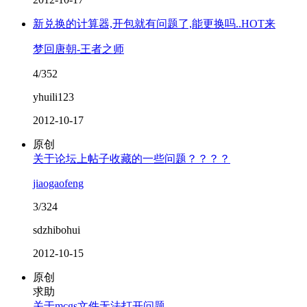
新兑换的计算器,开包就有问题了,能更换吗..HOT来
梦回唐朝-王者之师
4/352
yhuili123
2012-10-17
原创
关于论坛上帖子收藏的一些问题？？？？
jiaogaofeng
3/324
sdzhibohui
2012-10-15
原创
求助
关于mcgs文件无法打开问题