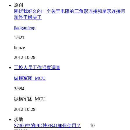
原创
困扰我好久的一个关于电阻的三角形连接和星形连接问
题终于解决了
jiaogaofeng
1/621
liuuze
2012-10-29
工控人员工作强度调查
纵横军团_MCU
3/684
纵横军团_MCU
2012-10-29
求助
S7300中的PID块FB41如何使用？
10