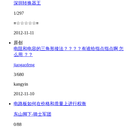
深圳转换器王
1/297
≡☆☆☆☆☆≡
2012-11-11
原创
电阻和电容的三角形接法？？？？有谁给指点指点啊 怎
么用 ？？
jiaogaofeng
3/680
kangyin
2012-11-10
电路板如何在价格和质量上进行权衡
东山脚下-骑士军团
0/88