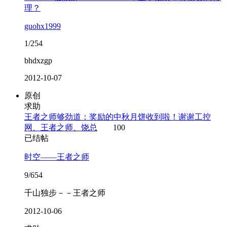
理？
guohx1999
1/254
bhdxzgp
2012-10-07
原创
求助
王者之师够劲道：奖励的中秋月饼收到啦！谢谢工控
网、王者之师、饶总
100
已结帖
时空——王者之师
9/654
千山独步－－王者之师
2012-10-06