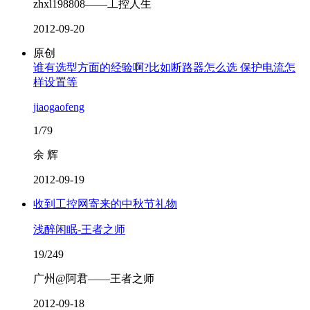
zhxl198808——工控人生
2012-09-20
原创
谁有选型方面的经验啊?比如断路器怎么选 保护电流怎
样设置等
jiaogaofeng
1/79
余 辉
2012-09-19
收到工控网寄来的中秋节礼物
浅醉闲眠-王者之师
19/249
广州@阿君——王者之师
2012-09-18