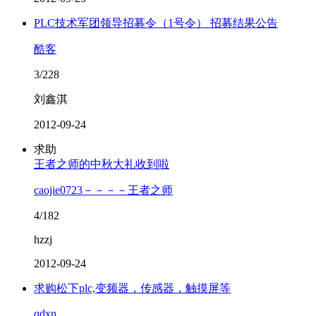
PLC技术军团领导招募令（1号令） 招募结果公告
酷客
3/228
刘鑫淇
2012-09-24
求助
王者之师的中秋大礼收到啦
caojie0723－－－－王者之师
4/182
hzzj
2012-09-24
求购松下plc,变频器，传感器，触摸屏等
qdxn