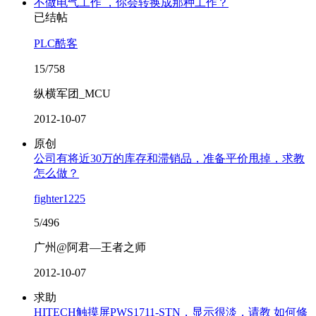
不做电气工作 ，你会转换成那种工作？
已结帖
PLC酷客
15/758
纵横军团_MCU
2012-10-07
原创
公司有将近30万的库存和滞销品，准备平价甩掉，求教
怎么做？
fighter1225
5/496
广州@阿君—王者之师
2012-10-07
求助
HITECH触摸屏PWS1711-STN，显示很淡，请教 如何修