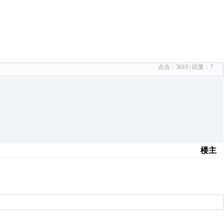
点击：
3619
| 回复：
7
楼主