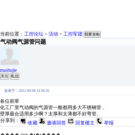
当前位置：
工控论坛
>
活动
>
工控军团
我要发帖
气动阀气源管问题
mashujie
关注
私信
发表于：2012-09-08 14:58:26
各位前辈
化工厂里气动阀的气源管一般都用多大不锈钢管，
壁厚最合适用多少啊？太厚和太薄都不好弯管。
分享到：
收藏
邀请回答
回复楼主
举报