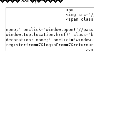
���� SSI �ļ�ʱ����