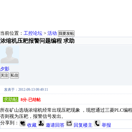
当前位置：
工控论坛
>
活动
我要发帖
浓缩机压耙报警问题编程 求助
夕影
关注
私信
发表于：2012-09-13 09:49:11
求助帖
8分-已结帖
所在矿山选场浓缩机经常出现压耙现象 ，现想通过三菱PLC编程
否则视为压耙，报警信号发出。
分享到：
收藏
邀请回答
回复楼主
举报