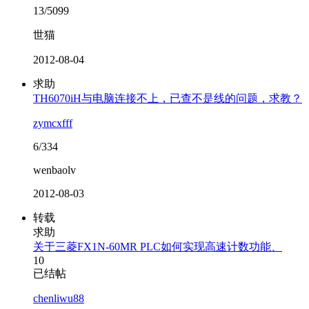
13/5099
世猫
2012-08-04
求助
TH6070iH与电脑连接不上，已查不是线的问题，求教？
zymcxfff
6/334
wenbaolv
2012-08-03
转载
求助
关于三菱FX1N-60MR PLC如何实现高速计数功能、
10
已结帖
chenliwu88