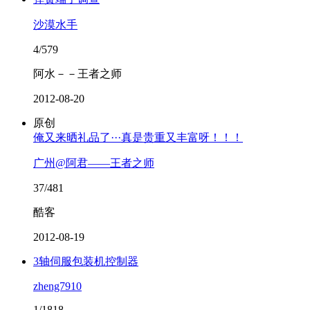
沙漠水手
4/579
阿水－－王者之师
2012-08-20
原创
俺又来晒礼品了···真是贵重又丰富呀！！！
广州@阿君——王者之师
37/481
酷客
2012-08-19
3轴伺服包装机控制器
zheng7910
1/1818