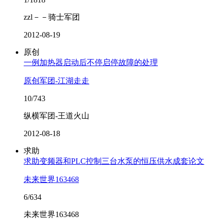
zzl－－骑士军团
2012-08-19
原创
一例加热器启动后不停启停故障的处理
原创军团-江湖走走
10/743
纵横军团-王道火山
2012-08-18
求助
求助变频器和PLC控制三台水泵的恒压供水成套论文
未来世界163468
6/634
未来世界163468