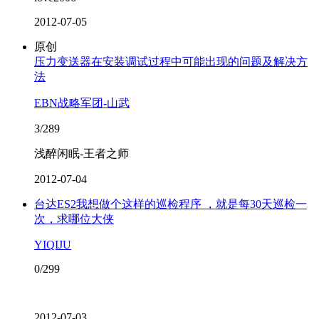
2012-07-05
原创
压力变送器在安装调试过程中可能出现的问题及解决方
法
EBN战略军团-山武
3/289
浅醉闲眠-王者之师
2012-07-04
台达ES2我想做个这样的巡检程序 ，就是每30天巡检一
次，求哪位大侠
YIQIJU
0/299
2012-07-03