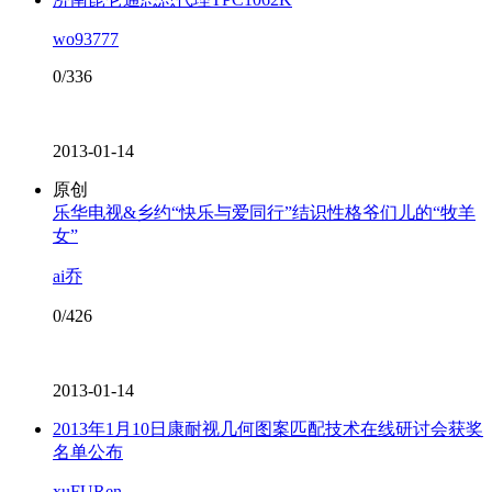
wo93777
0/336
2013-01-14
原创
乐华电视&乡约“快乐与爱同行”结识性格爷们儿的“牧羊
女”
ai乔
0/426
2013-01-14
2013年1月10日康耐视几何图案匹配技术在线研讨会获奖
名单公布
xuFURen