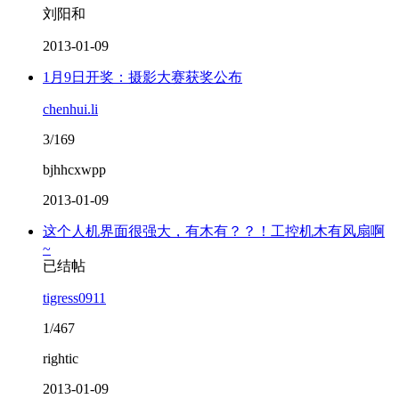
刘阳和
2013-01-09
1月9日开奖：摄影大赛获奖公布
chenhui.li
3/169
bjhhcxwpp
2013-01-09
这个人机界面很强大，有木有？？！工控机木有风扇啊
~
已结帖
tigress0911
1/467
rightic
2013-01-09