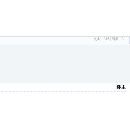
点击：
316
| 回复：
3
楼主