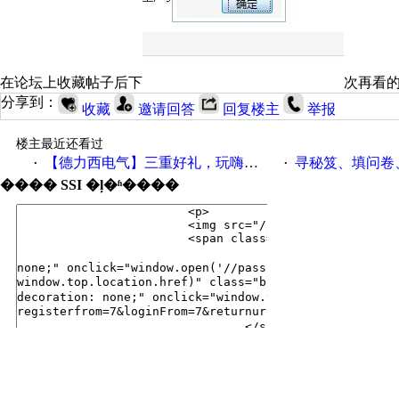
在论坛上收藏帖子后下
次再看
分享到：
收藏
邀请回答
回复楼主
举报
楼主最近还看过
【德力西电气】三重好礼，玩嗨夏日！
寻秘笈、填问卷
·
·
���� SSI �ļ�ʱ����