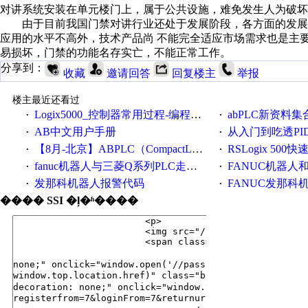
对讲系统安装在单元楼门上，属于公共设施，难免发生人为破坏
由于目前我国门禁对讲行业还处于发展阶段，各方面的发展
应用的水平不高外，技术产品尚 不能完全适应市场需求也是主
易损坏，门禁的功能名存实亡，不能正常工作。
分享到：
收藏
邀请回答
回复楼主
举报
楼主最近还看过
Logix5000_控制器常用过程-编程手册
abPLC新资料集
·
·
AB中文用户手册
从入门到吃透PI
·
·
【8月-北京】ABPLC（CompactLogix5000）技术培训班通知！
RSLogix 50
·
·
fanuc机器人与三菱Q系列PLC走以太网通讯
FANUC机器人和
·
·
发那科机器人报警代码
FANUC发那科机器人仿真软件Roboguide7.7/
·
·
���� SSI �ļ�ʱ����