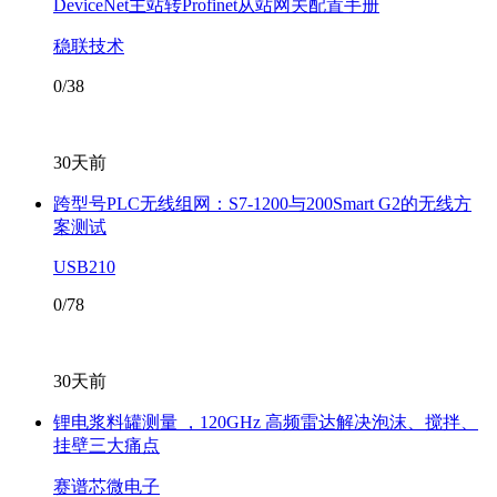
DeviceNet主站转Profinet从站网关配置手册
稳联技术
0/38
30天前
跨型号PLC无线组网：S7-1200与200Smart G2的无线方
案测试
USB210
0/78
30天前
锂电浆料罐测量 ，120GHz 高频雷达解决泡沫、搅拌、
挂壁三大痛点
赛谱芯微电子