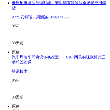
低压配电谐波治理利器，安科瑞有源滤波全场景应用解
析
Acrel安科瑞 A周润连13482141563
0/67
30天前
原创
汽车焊装车间协议转换改造｜TX161网关实现欧姆龙三
菱总线互通
塔讯技术
0/95
30天前
原创