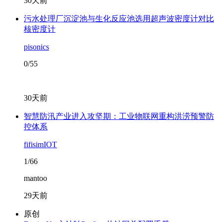
30天前
污水处理厂沉淀池与生化反应池选用超声波密度计对比
核密度计
pisonics
0/55
30天前
智慧防汛产业进入攻坚期：工业物联网重构洪涝预警防
控体系
fifisimIOT
1/66
mantoo
29天前
原创