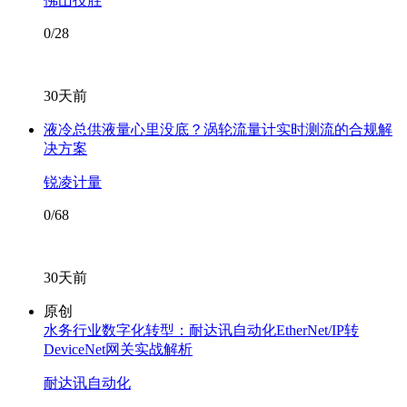
佛山技胜
0/28
30天前
液冷总供液量心里没底？涡轮流量计实时测流的合规解
决方案
锐凌计量
0/68
30天前
原创
水务行业数字化转型：耐达讯自动化EtherNet/IP转
DeviceNet网关实战解析
耐达讯自动化