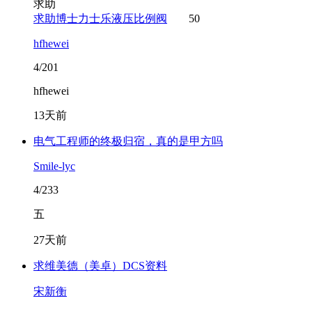
求助
求助博士力士乐液压比例阀
50
hfhewei
4/201
hfhewei
13天前
电气工程师的终极归宿，真的是甲方吗
Smile-lyc
4/233
五
27天前
求维美德（美卓）DCS资料
宋新衡