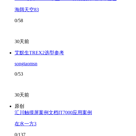
海阔天空83
0/58
30天前
艾默生TREX2选型参考
songtaomsn
0/53
30天前
原创
汇川触摸屏案例文档IT7000应用案例
在水一方3
0/137