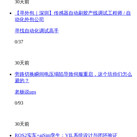
30天前
【寻外包｜深圳】传感器自动刷胶产线调试工程师 / 自
动化外包公司
寻找自动化调试高手
0/37
30天前
旁路切换瞬间电压塌陷导致伺服重启，这个坑你们怎么
避的？
老杨说ups
0/93
30天前
ROS2实车+aiSim孪生：VIL系统设计与闭环验证