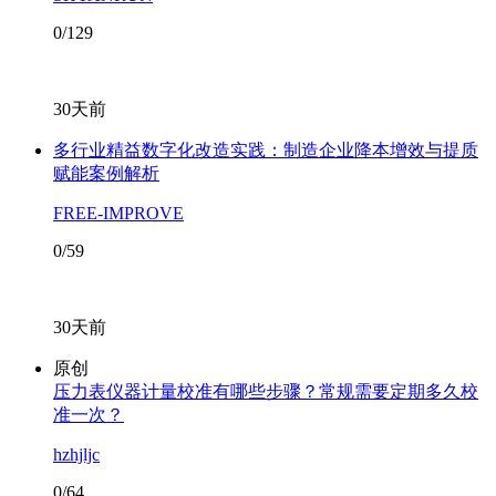
0/129
30天前
多行业精益数字化改造实践：制造企业降本增效与提质
赋能案例解析
FREE-IMPROVE
0/59
30天前
原创
压力表仪器计量校准有哪些步骤？常规需要定期多久校
准一次？
hzhjljc
0/64