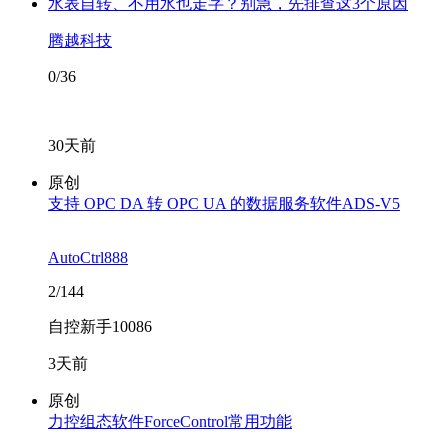
水表自转、不用水也走字？别急，先排查这3个原因
腾越科技
0/36
30天前
原创
支持 OPC DA 转 OPC UA 的数据服务软件ADS-V5
AutoCtrl888
2/144
自控新手10086
3天前
原创
力控组态软件ForceControl常用功能