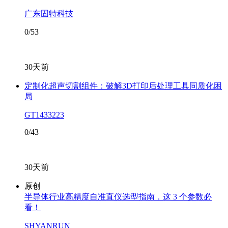
广东固特科技
0/53
30天前
定制化超声切割组件：破解3D打印后处理工具同质化困
局
GT1433223
0/43
30天前
原创
半导体行业高精度自准直仪选型指南，这 3 个参数必
看！
SHYANRUN