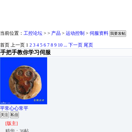
当前位置：
工控论坛
> >
产品
>
运动控制
>
伺服资料
我要发帖
首页
上一页
1
2
3
4
5
6
7
8
9
10
...
下一页
尾页
手把手教你学习伺服
平常心心常平
关注
私信
[版主]
精华：36帖