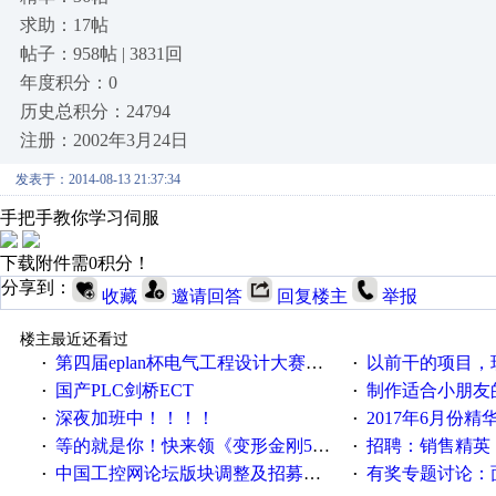
求助：17帖
帖子：958帖 | 3831回
年度积分：0
历史总积分：24794
注册：2002年3月24日
发表于：2014-08-13 21:37:34
手把手教你学习伺服
下载附件需0积分！
分享到：
收藏
邀请回答
回复楼主
举报
楼主最近还看过
第四届eplan杯电气工程设计大赛报名啦！！！
以前干的项目，现在不
·
·
国产PLC剑桥ECT
制作适合小朋友
·
·
深夜加班中！！！！
2017年6月份
·
·
等的就是你！快来领《变形金刚5》观影券
招聘：销售精英
·
·
中国工控网论坛版块调整及招募版主公告
有奖专题讨论：面对低压变频
·
·