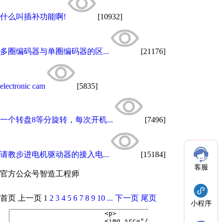
什么叫插补功能啊!
[10932]
多圈编码器与单圈编码器的区...
[21176]
electronic cam
[5835]
一个转盘8等分旋转，每次开机...
[7496]
请教步进电机驱动器的接入电...
[15184]
客服
官方公众号
智造工程师
首页
上一页
1
2
3
4
5
6
7
8
9
10
...
下一页
尾页
小程序