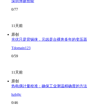
深圳博扬智能
0/77
11天前
原创
光伏只是背锅侠，元凶是台裸奔多年的变压器
Tdomain123
0/59
11天前
原创
热电偶计量校准：确保工业测温精确度的方法
hzhjljc
0/46