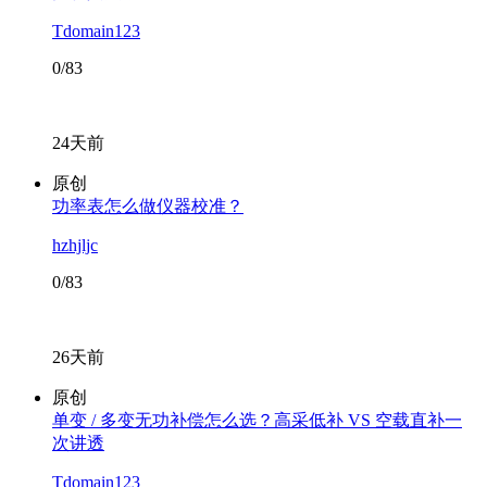
Tdomain123
0/83
24天前
原创
功率表怎么做仪器校准？
hzhjljc
0/83
26天前
原创
单变 / 多变无功补偿怎么选？高采低补 VS 空载直补一
次讲透
Tdomain123