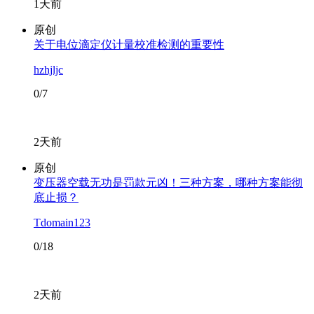
1天前
原创
关于电位滴定仪计量校准检测的重要性
hzhjljc
0/7
2天前
原创
变压器空载无功是罚款元凶！三种方案，哪种方案能彻
底止损？
Tdomain123
0/18
2天前