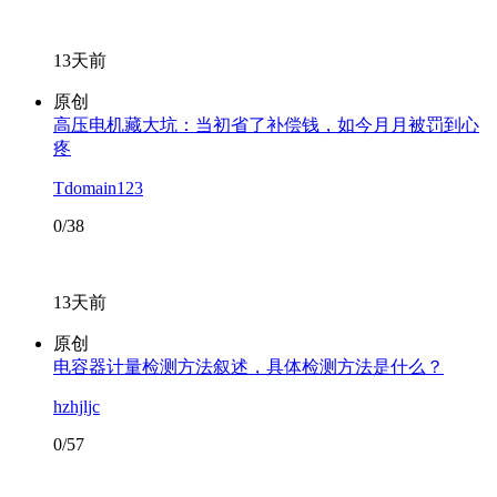
13天前
原创
高压电机藏大坑：当初省了补偿钱，如今月月被罚到心
疼
Tdomain123
0/38
13天前
原创
电容器计量检测方法叙述，具体检测方法是什么？
hzhjljc
0/57