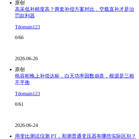
原创
高采低补精度高？两套补偿方案对比，空载直补才是治
罚款利器
Tdomain123
0/66
2026-06-26
原创
电容柜晚上补偿达标，白天功率因数崩盘，根源是三相
不平衡
Tdomain123
0/61
2026-06-24
用变比测试仪测 PT，和测普通变压器有哪些实际区别？