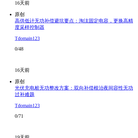
16天前
原创
高供低计无功补偿避坑要点：淘汰固定电容，更换高精
度采样控制器
Tdomain123
0/48
16天前
原创
光伏充电桩无功整改方案：双向补偿根治夜间容性无功
过补难题
Tdomain123
0/71
19天前