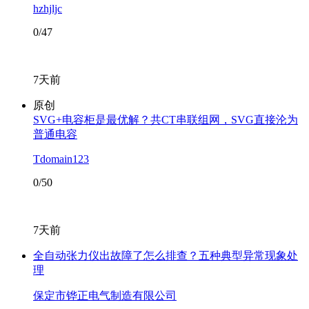
hzhjljc
0/47
7天前
原创
SVG+电容柜是最优解？共CT串联组网，SVG直接沦为
普通电容
Tdomain123
0/50
7天前
全自动张力仪出故障了怎么排查？五种典型异常现象处
理
保定市铧正电气制造有限公司