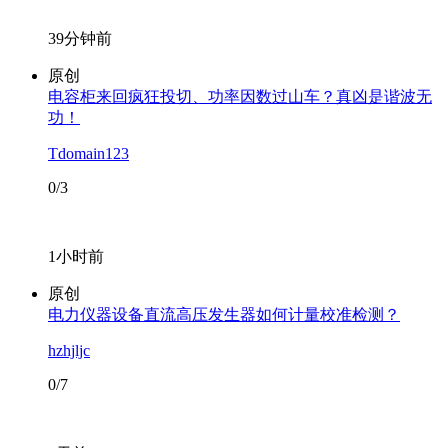
39分钟前
原创
电容柜来回疯狂投切、功率因数过山车？真凶是谐波无
功！
Tdomain123
0/3
1小时前
原创
电力仪器设备直流高压发生器如何计量校准检测？
hzhjljc
0/7