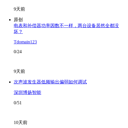
9天前
原创
电表和补偿器功率因数不一样，两台设备居然全都没
坏？
Tdomain123
0/24
9天前
次声波发生器低频输出偏弱如何调试
深圳博扬智能
0/51
10天前