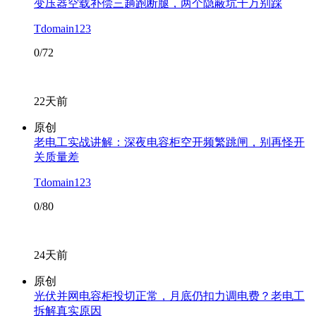
变压器空载补偿三趟跑断腿，两个隐蔽坑千万别踩
Tdomain123
0/72
22天前
原创
老电工实战讲解：深夜电容柜空开频繁跳闸，别再怪开
关质量差
Tdomain123
0/80
24天前
原创
光伏并网电容柜投切正常，月底仍扣力调电费？老电工
拆解真实原因