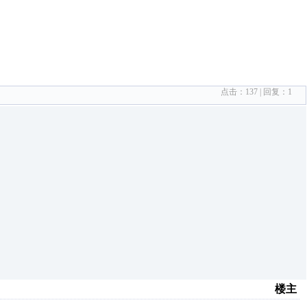
点击：
137
| 回复：
1
楼主