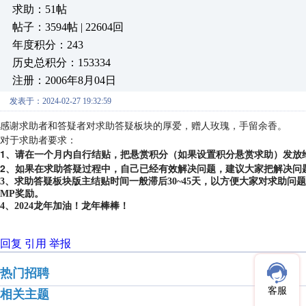
求助：51帖
帖子：3594帖 | 22604回
年度积分：243
历史总积分：153334
注册：2006年8月04日
发表于：2024-02-27 19:32:59
感谢求助者和答疑者对求助答疑板块的厚爱，赠人玫瑰，手留余香。
对于求助者要求：
1、请在一个月内自行结贴，把悬赏积分（如果设置积分悬赏求助）发放
2、如果在求助答疑过程中，自己已经有效解决问题，建议大家把解决问
3、求助答疑板块版主结贴时间一般滞后30~45天，以方便大家对求助
MP奖励。
4、2024龙年加油！龙年棒棒！
回复
引用
举报
热门招聘
客服
相关主题