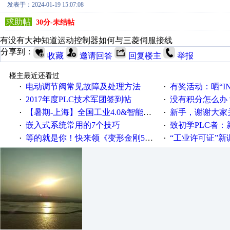
发表于：2024-01-19 15:07:08
求助帖
30分-未结帖
有没有大神知道运动控制器如何与三菱伺服接线
分享到：
收藏
邀请回答
回复楼主
举报
楼主最近还看过
电动调节阀常见故障及处理方法
有奖活动：晒“IN
·
·
2017年度PLC技术军团签到帖
没有积分怎么办
·
·
【暑期-上海】全国工业4.0&智能制造高级培训班通知！
新手，谢谢大家
·
·
嵌入式系统常用的7个技巧
致初学PLC者：新人学
·
·
等的就是你！快来领《变形金刚5》观影券
“工业许可证”新调整：水文仪器
·
·