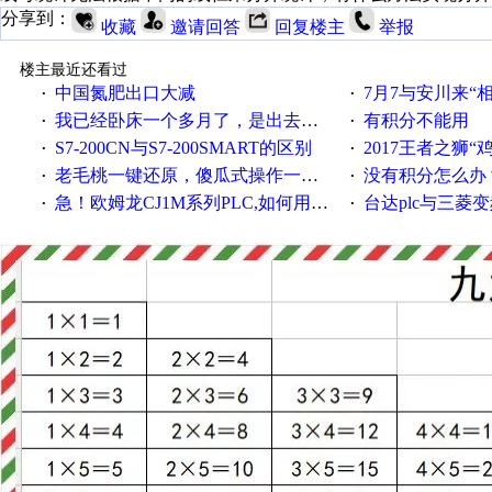
分享到：
收藏
邀请回答
回复楼主
举报
楼主最近还看过
中国氮肥出口大减
7月7与安川来“
·
·
我已经卧床一个多月了，是出去安装机械手在高速遭遇车祸所致:大家工作都要特别注意啊
有积分不能用
·
·
S7-200CN与S7-200SMART的区别
2017王者之狮“鸡”情签到
·
·
老毛桃一键还原，傻瓜式操作一键轻松备份还原；程序为向导式安装，一键即可实现自动备份或还原系统。
没有积分怎么办
·
·
急！欧姆龙CJ1M系列PLC,如何用时间控制变频器。要求时间在组态王中可以自由输入！拜托各位大神了！
台达plc与三菱
·
·