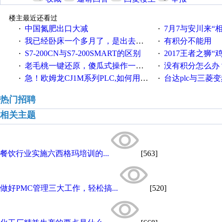
楼主最近还看过
中国氮肥出口大减
7月7与安川来“
·
·
我已经卧床一个多月了，是出去安装机械手在高速遭遇车祸所致:大家工作都要特别注意啊
有积分不能用
·
·
S7-200CN与S7-200SMART的区别
2017王者之狮“鸡”情签到
·
·
老毛桃一键还原，傻瓜式操作一键轻松备份还原；程序为向导式安装，一键即可实现自动备份或还原系统。
没有积分怎么办
·
·
急！欧姆龙CJ1M系列PLC,如何用时间控制变频器。要求时间在组态王中可以自由输入！拜托各位大神了！
台达plc与三菱
·
·
热门招聘
相关主题
餐饮行业实施六西格玛培训的...
[563]
做好PMC管理三大工作，轻松搞...
[520]