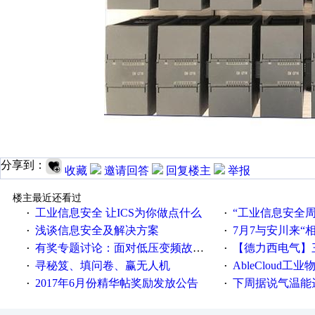
分享到：
收藏
邀请回答
回复楼主
举报
楼主最近还看过
工业信息安全 让ICS为你做点什么
“工业信息安全周之我见”
·
·
浅谈信息安全及解决方案
7月7与安川来“
·
·
有奖专题讨论：面对低压变频故障，老手是这样解决的！
【德力西电气】三
·
·
寻秘笈、填问卷、赢无人机
AbleCloud工业物
·
·
2017年6月份精华帖奖励发放公告
下周据说气温能
·
·