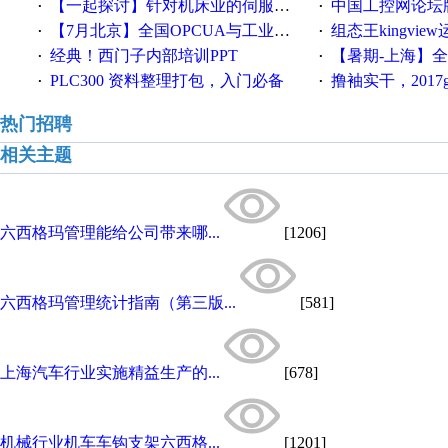
【一起探讨】针对机床业的伺服系统发展，您的期望是什么？
中国工控网论坛版块
·
·
【7月北京】全国OPCUA与工业互联技术培训班通知！
组态王kingvi
·
·
经典！西门子内部培训PPT
【暑期-上海】全国工业4.
·
·
PLC300 资料整理打包，入门必备
撸袖实干，2017gongkong
·
·
热门招聘
相关主题
六西格玛管理能给公司带来哪...
[1206]
六西格玛管理统计指南（第三版...
[581]
上海汽车行业实施精益生产的...
[678]
机械行业机车车钩支架六西格...
[1201]