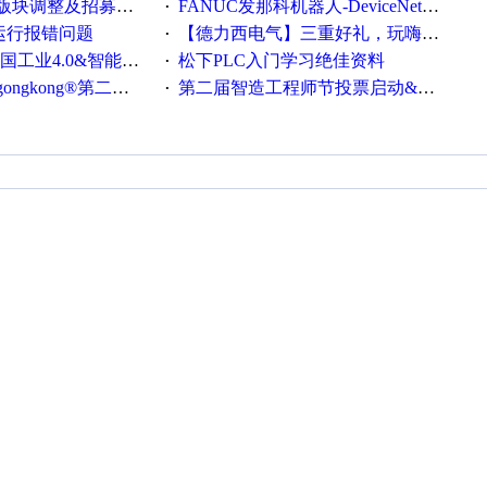
调整及招募版主公告
FANUC发那科机器人-DeviceNet通信使用手册(中文)
·
ew运行报错问题
【德力西电气】三重好礼，玩嗨夏日！
·
0&智能制造高级培训班通知！
松下PLC入门学习绝佳资料
·
®第二届智造工程师节正式起航！
第二届智造工程师节投票启动&周周有礼！
·