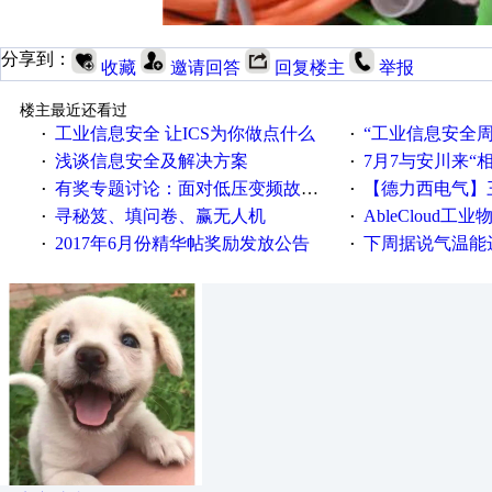
分享到：
收藏
邀请回答
回复楼主
举报
楼主最近还看过
工业信息安全 让ICS为你做点什么
“工业信息安全周之我见”
·
·
浅谈信息安全及解决方案
7月7与安川来“
·
·
有奖专题讨论：面对低压变频故障，老手是这样解决的！
【德力西电气】三
·
·
寻秘笈、填问卷、赢无人机
AbleCloud工业物
·
·
2017年6月份精华帖奖励发放公告
下周据说气温能
·
·