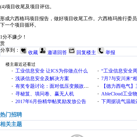
(4)项目收尾及项目评估。
形成六西格玛项目报告，做好项目收尾工作。六西格玛推行委
下一个项目循环。
1分不嫌少！
赏
分享到：
收藏
邀请回答
回复楼主
举报
楼主最近还看过
工业信息安全 让ICS为你做点什么
“工业信息安全周之我见”
·
·
浅谈信息安全及解决方案
7月7与安川来“
·
·
有奖专题讨论：面对低压变频故障，老手是这样解决的！
【德力西电气】三
·
·
寻秘笈、填问卷、赢无人机
AbleCloud工业物
·
·
2017年6月份精华帖奖励发放公告
下周据说气温能
·
·
热门招聘
相关主题