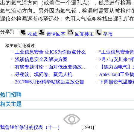
出的氦气流方向（或盖住一个漏孔点），然后进行检漏
氦气流动方向。另外因为氦气轻，检漏时需要从被检件
漏仪处检漏逐渐移至远处；先用大气流粗检找出漏孔所
分享到：
收藏
邀请回答
回复楼主
举报
楼主最近还看过
工业信息安全 让ICS为你做点什么
“工业信息安全周之我见”
·
·
浅谈信息安全及解决方案
7月7与安川来“
·
·
有奖专题讨论：面对低压变频故障，老手是这样解决的！
【德力西电气】三
·
·
寻秘笈、填问卷、赢无人机
AbleCloud工业物
·
·
2017年6月份精华帖奖励发放公告
下周据说气温能
·
·
热门招聘
相关主题
我曾经维修过的仪表（十一）
[1991]