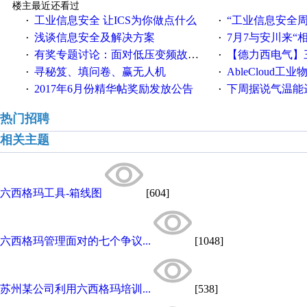
楼主最近还看过
工业信息安全 让ICS为你做点什么
“工业信息安全周之我见”
·
·
浅谈信息安全及解决方案
7月7与安川来“
·
·
有奖专题讨论：面对低压变频故障，老手是这样解决的！
【德力西电气】三
·
·
寻秘笈、填问卷、赢无人机
AbleCloud工业物
·
·
2017年6月份精华帖奖励发放公告
下周据说气温能
·
·
热门招聘
相关主题
六西格玛工具-箱线图
[604]
六西格玛管理面对的七个争议...
[1048]
苏州某公司利用六西格玛培训...
[538]