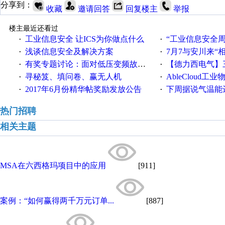
分享到：
收藏
邀请回答
回复楼主
举报
楼主最近还看过
工业信息安全 让ICS为你做点什么
“工业信息安全周之我见”
·
·
浅谈信息安全及解决方案
7月7与安川来“
·
·
有奖专题讨论：面对低压变频故障，老手是这样解决的！
【德力西电气】三
·
·
寻秘笈、填问卷、赢无人机
AbleCloud工业物
·
·
2017年6月份精华帖奖励发放公告
下周据说气温能
·
·
热门招聘
相关主题
MSA在六西格玛项目中的应用
[911]
案例：“如何赢得两千万元订单...
[887]