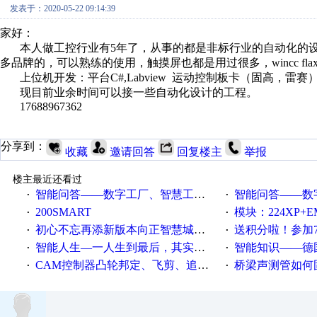
发表于：2020-05-22 09:14:39
家好：
本人做工控行业有5年了，从事的都是非标行业的自动化的设计
多品牌的，可以熟练的使用，触摸屏也都是用过很多，wincc flaxi
上位机开发：平台C#,Labview 运动控制板卡（固高，雷赛）视觉（Ha
现目前业余时间可以接一些自动化设计的工程。
17688967362
分享到：
收藏
邀请回答
回复楼主
举报
楼主最近还看过
智能问答——数字工厂、智慧工厂和智能制造三者的区别是什么？
智能问答——数字化工厂与传
·
·
200SMART
模块：224XP+EM223+EM231+EM2
·
·
初心不忘再添新版本向正智慧城市云展厅3.0版亮相
送积分啦！参加7月6日
·
·
智能人生—一人生到最后，其实拼的都是人品
智能知识——德国工业崛起过
·
·
CAM控制器凸轮邦定、飞剪、追剪等C功能块
桥梁声测管如何固定
·
·