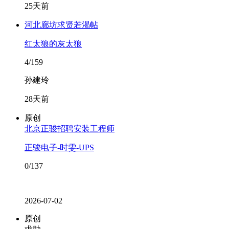
25天前
河北廊坊求贤若渴帖
红太狼的灰太狼
4/159
孙建玲
28天前
原创
北京正骏招聘安装工程师
正骏电子-时雯-UPS
0/137
2026-07-02
原创