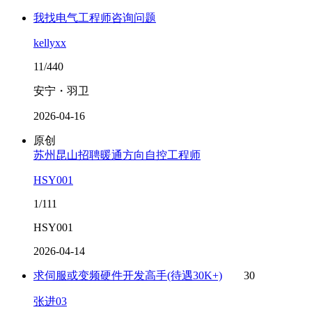
我找电气工程师咨询问题
kellyxx
11/440
安宁・羽卫
2026-04-16
原创
苏州昆山招聘暖通方向自控工程师
HSY001
1/111
HSY001
2026-04-14
求伺服或变频硬件开发高手(待遇30K+)
30
张进03