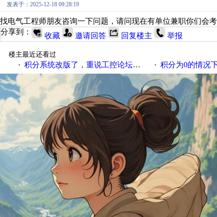
发表于：2025-12-18 09:28:19
找电气工程师朋友咨询一下问题，请问现在有单位兼职你们会考
分享到：
收藏
邀请回答
回复楼主
举报
楼主最近还看过
积分系统改版了，重说工控论坛积分那点事儿……
积分为0的情况
·
·