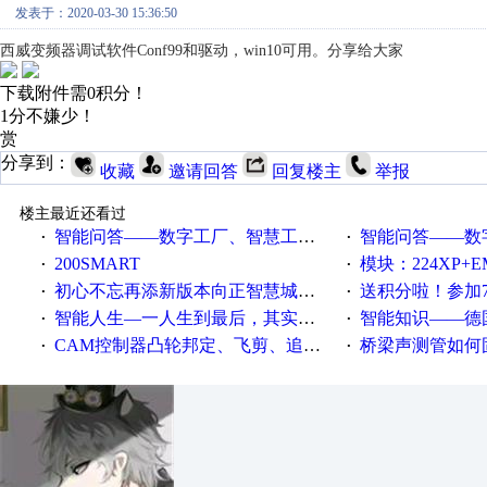
发表于：2020-03-30 15:36:50
西威变频器调试软件Conf99和驱动，win10可用。分享给大家
下载附件需0积分！
1分不嫌少！
赏
分享到：
收藏
邀请回答
回复楼主
举报
楼主最近还看过
智能问答——数字工厂、智慧工厂和智能制造三者的区别是什么？
智能问答——数字化工厂与传
·
·
200SMART
模块：224XP+EM223+EM231+EM2
·
·
初心不忘再添新版本向正智慧城市云展厅3.0版亮相
送积分啦！参加7月6日
·
·
智能人生—一人生到最后，其实拼的都是人品
智能知识——德国工业崛起过
·
·
CAM控制器凸轮邦定、飞剪、追剪等C功能块
桥梁声测管如何固定
·
·