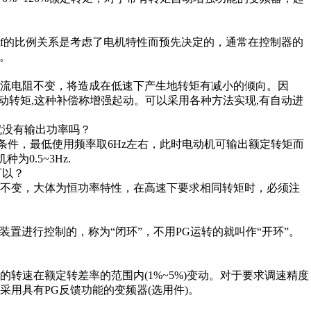
与f的比例关系是考虑了电机特性而预先决定的，通常在控制器的
择。
流电阻不变，将造成在低速下产生地转矩有减小的倾向。因
起动转矩,这种补偿称增强起动。可以采用各种方法实现,有自动进
下就没有输出功率吗？
条件，最低使用频率取6Hz左右，此时电动机可输出额定转矩而
0.5~3Hz.
可以？
)电压不变，大体为恒功率特性，在高速下要求相同转矩时，必须注
装置进行控制的，称为“闭环”，不用PG运转的就叫作“开环”。
。
转速在额定转差率的范围内(1%~5%)变动。对于要求调速精度
用具有PG反馈功能的变频器(选用件)。