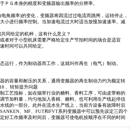
于ＰＧ本身的精度和变频器输出频率的分辨率。
(电角频率)的变化，变频器将因流过过电流而跳闸，运转停止，
的大小进行频率控制。当加速电流过大时适当放慢加速速率。减
加减速时间共同给定的机种，这有什么意义？
或者对于小型机床需要严格给定生产节拍时间的场合是适宜
速时间可以共同给定。
态运行，作为制动器而工作，这就叫作再生（电气）制动。
容器的容量和耐压的关系，通用变频器的再生制动力约为额定转
18 、转矩提升问题
控制工艺指标，如在烟草行业的糖料、香料工序，可由皮带称的
，调节加料量，均匀地加入香精、糖料。也可利用生产线起停信
流水线的一部分。此外在流水生产线上，当前方设备有故障时后
NKEN、MF、FUT和FVT系列变频器中可以预先设定三四个
设定好工作频率及时间后，变频器可使电机按顺序在不同的时间