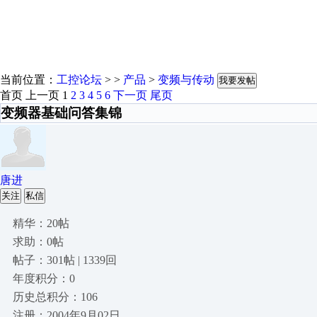
当前位置：
工控论坛
> >
产品
>
变频与传动
我要发帖
首页
上一页
1
2
3
4
5
6
下一页
尾页
变频器基础问答集锦
唐进
关注
私信
精华：20帖
求助：0帖
帖子：301帖 | 1339回
年度积分：0
历史总积分：106
注册：2004年9月02日