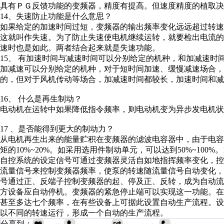
具有ＰＧ反馈功能的变频器，精度有提高。但速度精度的植取决
14、失速防止功能是什么意思？
如果给定的加速时间过短，变频器的输出频率变化远远超过转速
这就叫作失速。为了防止失速使电机继续运转，就要检出电流
速时也是如此。两者结合起来就是失速功能。
15、 有加速时间与减速时间可以分别给定的机种，和
加减速可以分别给定的机种，对于短时间加速、缓慢减速场合，
的，但对于风机传动等场合，加减速时间都较长，加速时间和减
16、 什么是再生制动？
电动机在运转中如果降低指令频率，则电动机变为异步发电机状
17 、是否能得到更大的制动力？
从电机再生出来的能量贮积在变频器的滤波电容器中，由于电
矩的10%~20%。如采用选用件制动单元，可以达到50%~100%。
自控系统的设定信号可通过变频器灵活自如地指挥频率变化，
流量信号来控制变频器频率，使泵的转速随流量信号自动变化
号通过正、反端子控制变频器的起、停及正、反转，成为自动
方设备应自动停机。变频器的紧急停止端可以实现这一功能。在SA
甚至多达七个频率，在有些设备上可据此设置自动生产流程。
以不同的转速运行，形成一个自动的生产流程。
分享到：