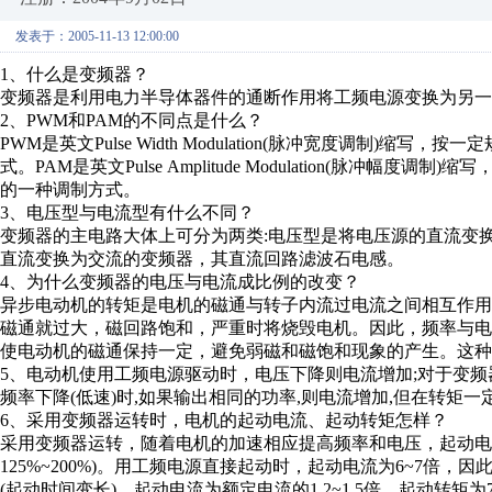
发表于：2005-11-13 12:00:00
1、什么是变频器？
变频器是利用电力半导体器件的通断作用将工频电源变换为另一
2、PWM和PAM的不同点是什么？
PWM是英文Pulse Width Modulation(脉冲宽度调制
式。PAM是英文Pulse Amplitude Modulation(脉
的一种调制方式。
3、电压型与电流型有什么不同？
变频器的主电路大体上可分为两类:电压型是将电压源的直流变
直流变换为交流的变频器，其直流回路滤波石电感。
4、为什么变频器的电压与电流成比例的改变？
异步电动机的转矩是电机的磁通与转子内流过电流之间相互作
磁通就过大，磁回路饱和，严重时将烧毁电机。因此，频率与
使电动机的磁通保持一定，避免弱磁和磁饱和现象的产生。这种
5、电动机使用工频电源驱动时，电压下降则电流增加;对于变
频率下降(低速)时,如果输出相同的功率,则电流增加,但在转矩一
6、采用变频器运转时，电机的起动电流、起动转矩怎样？
采用变频器运转，随着电机的加速相应提高频率和电压，起动电流
125%~200%)。用工频电源直接起动时，起动电流为6~7倍
(起动时间变长)。起动电流为额定电流的1.2~1.5倍，起动转矩