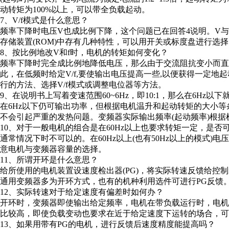
动转矩为100%以上，可以带全负载起动。
7、V/f模式是什么意思？
频率下降时电压V也成比例下降，这个问题已在回答4说明。V
存储装置(ROM)中存有几种特性，可以用开关或标度盘进行选
8、按比例地改V和f时，电机的转矩如何变化？
频率下降时完全成比例地降低电压，那么由于交流阻抗变小而直
此，在低频时给定V/f,要使输出电压提高一些,以便获得一定地
行的方法、选择V/f模式或调整电位器等方法。
9、在说明书上写着变速范围60~6Hz，即10:1，那么在6Hz以
在6Hz以下仍可输出功率，但根据电机温升和起动转矩的大小等
不会引起严重的发热问题。变频器实际输出频率(起动频率)根据机种为
10、对于一般电机的组合是在60Hz以上也要求转矩一定，是否
通常情况下时不可以的。在60Hz以上(也有50Hz以上的模式
意电机与变频器容量的选择。
11、所谓开环是什么意思？
给所使用的电机装置设速度检出器(PG)，将实际转速反馈给控制
通用变频器多为开环方式，也有的机种利用选件可进行PG反馈
12、实际转速对于给定速度有偏差时如何办？
开环时，变频器即使输出给定频率，电机在带负载运行时，电机的
比较高，即使负载变动也要求在近于给定速度下运转的场合，可采
13、如果用带有PG的电机，进行反馈后速度精度能提高吗？