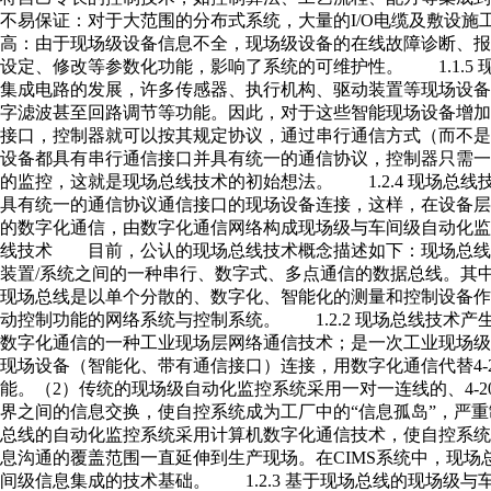
不易保证：对于大范围的分布式系统，大量的I/O电缆及敷设施
高：由于现场级设备信息不全，现场级设备的在线故障诊断、
设定、修改等参数化功能，影响了系统的可维护性。 1.1.
集成电路的发展，许多传感器、执行机构、驱动装置等现场设备
字滤波甚至回路调节等功能。因此，对于这些智能现场设备增加一个
接口，控制器就可以按其规定协议，通过串行通信方式（而不是
设备都具有串行通信接口并具有统一的通信协议，控制器只需
的监控，这就是现场总线技术的初始想法。 1.2.4 现场
具有统一的通信协议通信接口的现场设备连接，这样，在设备层传递的
的数字化通信，由数字化通信网络构成现场级与车间级自动化监控及
线技术 目前，公认的现场总线技术概念描述如下：现场总线
装置/系统之间的一种串行、数字式、多点通信的数据总线。其
现场总线是以单个分散的、数字化、智能化的测量和控制设备
动控制功能的网络系统与控制系统。 1.2.2 现场总线技术产生的
数字化通信的一种工业现场层网络通信技术；是一次工业现场
现场设备（智能化、带有通信接口）连接，用数字化通信代替4-2
能。（2）传统的现场级自动化监控系统采用一对一连线的、4-2
界之间的信息交换，使自控系统成为工厂中的“信息孤岛”，严
总线的自动化监控系统采用计算机数字化通信技术，使自控系统
息沟通的覆盖范围一直延伸到生产现场。在CIMS系统中，现
间级信息集成的技术基础。 1.2.3 基于现场总线的现场