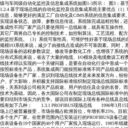
级与车间级自动化监控及信息集成系统如图1-3所示： 图3
1.2.4 基于现场总线的自动化监控及信息集成系统主要优点（
信息，能够更好的满足工厂自动化及CIMS系统的信息集成要求。
实现设备状态、故障、参数信息传送。系统除完成远程控制，还
集成性不同厂家产品只要使用同一总线标准，就具有互操作性
其它厂商将自己专长的控制技术，如控制算法、工艺流程、配
的监控系统。（3）系统可靠性高、可维护性好基于现场总线的自
规模I/O系统来说，减少了由接线点造成的不可靠因素。同时
现场设备的远程参数设定、修改等参数化工作，也增强了系统的可
分布式系统来说，省去了大量的电缆、I/O模块及电缆敷设工程
线技术得以实现的一个关键问题，是要在自动化行业中形成一
按照标准生产品，系统集成商门能按照标准将不同产品组成系
现场设备生产厂家，意识到现场总线技术是未来发展方向，纷
户、扩大影响，并积极支持国际标准组织制定现场总线国际标
份，关系到该公司相关产品前途、用户的信任及企业的名誉。
技术为基础。因此，各大国际公司在制定现场总线国际标准中
要归结到市场实力的竞争。据说目前国际上现有各种总线及总
线有如下几种： 1.3.1 PROFIBUS现场总线 1996年3月15日
场上已被普遍接受，市场份额占欧洲首位，年增长率25%。目前支持
多个生产厂家。在世界范围内已安装运行的PROFIBUS设备已超过2
仪表设备在19个国家的40个用户厂家投入现场运行。1985年组建了P