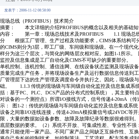
发表于：2006-11-12 08:58:00
现场总线（PROFIBUS）技术简介
摘要： 本文详细的介绍PROFIBUS的概念以及相关的基础
内容： 第一章：现场总线技术及PROFIBUS 1.1 现场总线
分 根据工厂管理、生产过程及功能要求，CIMS体系结构可
的CIMS则分为3层，即工厂级、车间级和现场级。在一个现代
样分为这三个层次，与简化的网络层次相对应。如图1-1所示。 图1
监控及信息集成是工厂自动化及CIMS不可缺少的重要部分。
单机控制、连机控制、通信连网、在线设备状态监测及现场设
质量完成生产任务，并将现场设备生产及运行数据信息传送到工
厂管理层下达的生产管理及调度命令并执行之。因此，现场级与
础。 1.1.3 传统的现场级与车间级自动化监控及信息集
括：基于PC、PLC、DCS产品的分布式控制系统），其主要特
对设备的一个测控点）所谓I/O接线方式，信号传递4-20mA（传
示： 图1-2：传统的现场级与车间级自动化监控及信息集成系统 
设备之间靠I/O连线连接，传送4-20mA模拟量信号或24VD
限，大量的数据如设备参数、故障及故障纪录等数据很难得到。
底层数据的要求。（2）系统不开放、可集成性差、专业性不强：除
通常只能使用一家产品。不同厂家产品之间缺乏互操作性、互
将自己专长的控制技术，如控制算法、工艺流程、配方等集成到