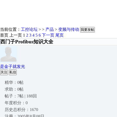
当前位置：
工控论坛
> >
产品
>
变频与传动
我要发帖
首页
上一页
1
2
3
4
5
6
下一页
尾页
西门子Profibus知识大全
是金子就发光
关注
私信
精华：0帖
求助：0帖
帖子：7帖 | 188回
年度积分：0
历史总积分：1670
注册：2005年8月08日