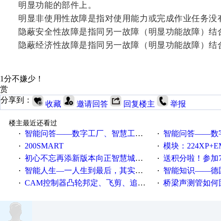
明显功能的部件上。
明显非使用性故障是指对使用能力或完成作业任务没
隐蔽安全性故障是指同另一故障（明显功能故障）结
隐蔽经济性故障是指同另一故障（明显功能故障）结
1分不嫌少！
赏
分享到：
收藏
邀请回答
回复楼主
举报
楼主最近还看过
智能问答——数字工厂、智慧工厂和智能制造三者的区别是什么？
智能问答——数字化工厂与传
·
·
200SMART
模块：224XP+EM223+EM231+EM2
·
·
初心不忘再添新版本向正智慧城市云展厅3.0版亮相
送积分啦！参加7月6日
·
·
智能人生—一人生到最后，其实拼的都是人品
智能知识——德国工业崛起过
·
·
CAM控制器凸轮邦定、飞剪、追剪等C功能块
桥梁声测管如何固定
·
·